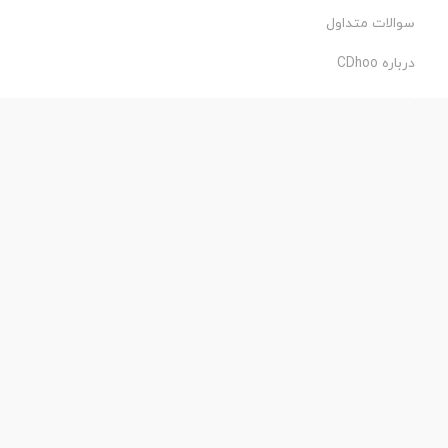
سوالات متداول
درباره CDhoo
شرایط استفاده
حریم خصوصی
طراحی و اجرا:
فروشگاه ساز پروفی