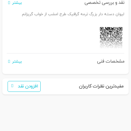
نقد و بررسی تخصصی
بیشتر
لیوان دسته دار بزرگ ترمه گرافیک طرح امشب از خواب گریزانم
اگر برای خرید تمایل به عضویت در سایت ندارید،
مشخصات فنی
بیشتر
فقط کافی است نام محصول
را به سامانه
30007650001082
بفرس
تید
همکاران ما با شما تماس خواهند گرفت
مفیدترین نظرات کاربران
افزودن نقد