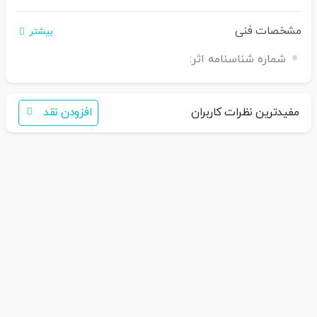
مشخصات فنی
بیشتر
شماره شناسنامه اثر:
اگر برای خرید تمایل به عضویت در سایت ندارید،
فقط کافی است نام محصول
را به سامانه
30007650001082
بفرس
تید
همکاران ما با شما تماس خواهند گرفت
مفیدترین نظرات کاربران
افزودن نقد