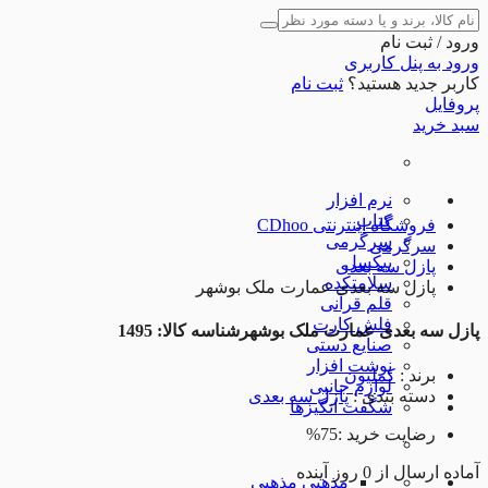
ورود / ثبت نام
ورود به پنل کاربری
کاربر جدید هستید؟
ثبت نام
پروفایل
سبد خرید
نرم افزار
کتاب
فروشگاه اینترنتی CDhoo
سرگرمی
سرگرمی
پیکسل
پازل سه بعدی
سلامتکده
پازل سه بعدی عمارت ملک بوشهر
قلم قرآنی
فلش کارت
پازل سه بعدی عمارت ملک بوشهر
شناسه کالا: 1495
صنایع دستی
نوشت افزار
برند
:
کملیون
لوازم جانبی
دسته بندی
:
پازل سه بعدی
شگفت انگیزها
رضایت خرید :
75%
آماده
ارسال
از
0
روز آینده
مذهبی
مذهبی