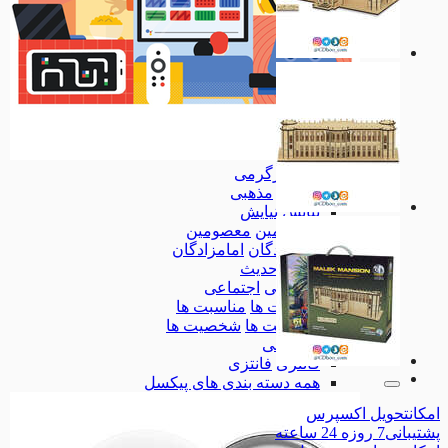
سرگرمی
سرگرمی
مذهبی
مذهبی
نیایش
نیایش
معصومین
معصومین
امامزادگان
امامزادگان
حدیث
حدیث
اجتماعی
اجتماعی
مناسبت ها
مناسبت ها
شخصیت ها
شخصیت ها
ملی
ملی
فانتزی
فانتزی
همه دسته بندی های پیکسل
امکان
تحویل اکسپرس
پشتیبانی
7 روزه 24 ساعته