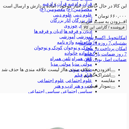
قرآن و ادعیه
قرآن و ادعیه
این کالا در حال حاضر در انبار موجود ، آماده پردازش و ارسال است
معصومین (ع)
معصومین (ع)
علوم دینی
علوم دینی
۶۶۰,۰۰۰
تومان
آثار بزرگان
آثار بزرگان
افــزودن به سبــد خریــد
حوزوی
حوزوی
فروشنده / گارانتی این کالا
ادیان و فرقه ها
ادیان و فرقه ها
آموزشی
آموزشی
امکان
تحویل اکسپرس
واژه نامه
واژه نامه
پشتیبانی
7 روزه 24 ساعته
کودک و نوجوان
کودک و نوجوان
امکان
پرداخت در محل
خانواده
خانواده
7 روز
ضمانت بازگشت
تلفن همراه
تلفن همراه
ضمانت
اصل بودن کالا
مولتی مدیا
مولتی مدیا
افزودن به علاقه مندی ها
از لیست علاقه مندی ها حذف شد
صوتی
صوتی
اشتراک گذاری
فیلم
فیلم
مقایسه
علوم اجتماعی
علوم اجتماعی
نمودار قیمت
ادب و هنر
ادب و هنر
سیاسی اجتماعی
سیاسی اجتماعی
تاریخ، جغرافیا و گردشگری
تاریخ، جغرافیا و گرد
کاربردی
کاربردی
همه دسته بندی های نرم افزار