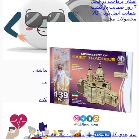
امکان
پرداخت در محل
7 روز
ضمانت بازگشت
ضمانت
اصل بودن کالا
محصولات مشابه
پیکسل
پیکسل
آرایشی بهداشتی
آرایشی بهداشتی
اقلام آرایشی
اقلام آرایشی
اقلام بهداشتی
اقلام بهداشتی
داروی گیاهی
داروی گیاهی
آرد و سویق
آرد و سویق
همه دسته بندی های سلامتکده
پازل
سه بعدی کلیسای تادئوس مقدس
۸۸۰,۰۰۰
تومان