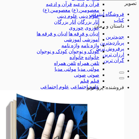
تصویر
قرآن و ادعیه
قرآن و ادعیه
معصومین (ع)
معصومین (ع)
فروشگاه اینترنتی
علوم دینی
علوم دینی
کتاب
آثار بزرگان
آثار بزرگان
داستان و رمان
حوزوی
حوزوی
ادیان و فرقه ها
ادیان و فرقه ها
جدیدترین
آموزشی
آموزشی
پربازدیدترین
واژه نامه
واژه نامه
پرفروش ترین
کودک و نوجوان
کودک و نوجوان
ارزان ترین
خانواده
خانواده
گران ترین
تلفن همراه
تلفن همراه
مولتی مدیا
مولتی مدیا
صوتی
صوتی
فیلم
فیلم
علوم اجتماعی
علوم اجتماعی
فروشنده:
پرو فوتو
ادب و هنر
ادب و هنر
سیاسی اجتماعی
سیاسی اجتماعی
تاریخ، جغرافیا و گردشگری
تاریخ، جغرافیا و گرد
کاربردی
کاربردی
همه دسته بندی های نرم افزار