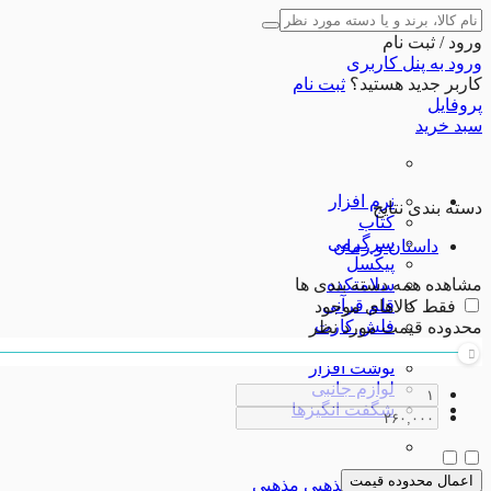
ورود / ثبت نام
ورود به پنل کاربری
کاربر جدید هستید؟
ثبت نام
پروفایل
سبد خرید
نرم افزار
دسته بندی نتایج
کتاب
سرگرمی
داستان و رمان
پیکسل
سلامتکده
مشاهده همه دسته بندی ها
قلم قرآنی
فقط کالاهای موجود
فلش کارت
محدوده قیمت مورد نظر
صنایع دستی
نوشت افزار
لوازم جانبی
شگفت انگیزها
اعمال محدوده قیمت
مذهبی
مذهبی