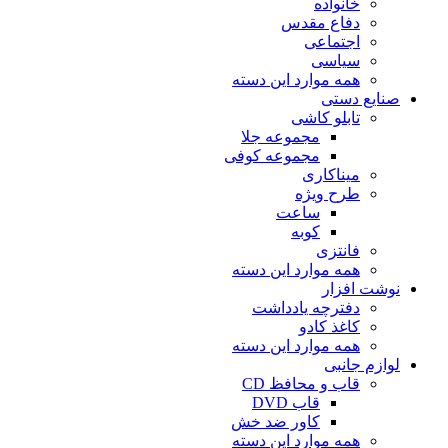
خانواده
دفاع مقدس
اجتماعی
سیاسی
همه موارد این دسته
صنایع دستی
تابلو کاشی
مجموعه جلا
مجموعه کوفی
میناکاری
طرح ویژه
ساعت
کوبه
فانتزی
همه موارد این دسته
نوشت افزار
دفترچه یادداشت
کاغذ کادو
همه موارد این دسته
لوازم جانبی
قاب و محافظ CD
قاب DVD
کاور ضد خش
همه موارد این دسته