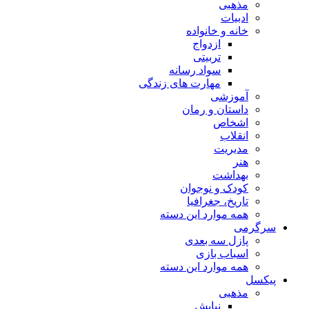
مذهبی
ادبیات
خانه و خانواده
ازدواج
تربیتی
سواد رسانه
مهارت های زندگی
آموزشی
داستان و رمان
اشخاص
انقلاب
مدیریت
هنر
بهداشت
کودک و نوجوان
تاریخ، جغرافیا
همه موارد این دسته
سرگرمی
پازل سه بعدی
اسباب بازی
همه موارد این دسته
پیکسل
مذهبی
نیایش