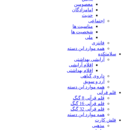
معصومین
امامزادگان
حدیث
اجتماعی
مناسبت ها
شخصیت ها
ملی
فانتزی
همه موارد این دسته
سلامتکده
آرایشی بهداشتی
اقلام آرایشی
اقلام بهداشتی
داروی گیاهی
آرد و سویق
همه موارد این دسته
قلم قرآنی
قلم قرآنی 8 گیگ
قلم قرآنی 16 گیگ
قلم قرآنی 32 گیگ
همه موارد این دسته
فلش کارت
مذهبی