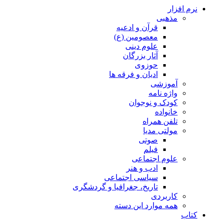
نرم افزار
مذهبی
قرآن و ادعیه
معصومین (ع)
علوم دینی
آثار بزرگان
حوزوی
ادیان و فرقه ها
آموزشی
واژه نامه
کودک و نوجوان
خانواده
تلفن همراه
مولتی مدیا
صوتی
فیلم
علوم اجتماعی
ادب و هنر
سیاسی اجتماعی
تاریخ، جغرافیا و گردشگری
کاربردی
همه موارد این دسته
کتاب