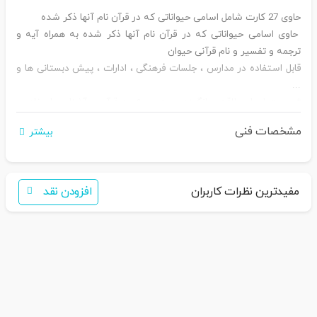
حاوی 27 کارت شامل اسامی حیواناتی که در قرآن نام آنها ذکر شده
حاوی اسامی حیواناتی که در قرآن نام آنها ذکر شده به همراه آیه و
ترجمه و تفسیر و نام قرآنی حیوان
قابل استفاده در مدارس ، جلسات فرهنگی ، ادارات ، پیش دبستانی ها و
...
*- جهت ایجاد علاقه و انگیزه جهت رجوع به قرآن و آشنایی با مفاهیم
قرانی ، این فلش کارت را به دوستان و نزدیکان خود هدیه دهید.
مشخصات فنی
بیشتر
*- ادارات و مراکز فرهنگی می توانند این بسته را با تخفیف ویژه در اختیار
کارمندان خود قرار دهند یا در طرح های فرهنگی و مسابقات خود استفاده
کنند.
مفیدترین نظرات کاربران
افزودن نقد
اگر برای خرید تمایل به عضویت در سایت ندارید،
فقط کافی است نام محصول
را به سامانه
30007650001082
بفرس
تید
همکاران ما با شما تماس خواهند گرفت