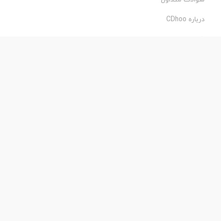
درباره CDhoo
شرایط استفاده
حریم خصوصی
طراحی و اجرا:
فروشگاه ساز پروفی