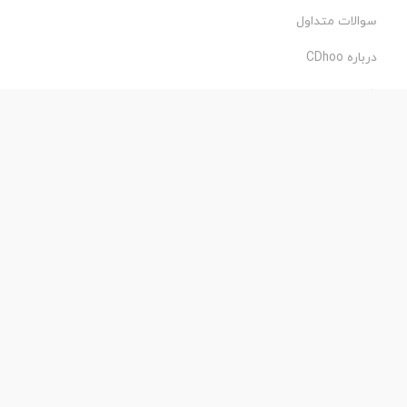
سوالات متداول
درباره CDhoo
شرایط استفاده
حریم خصوصی
طراحی و اجرا:
فروشگاه ساز پروفی