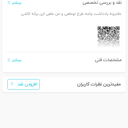
نقد و بررسی تخصصی
بیشتر
دفترچه یادداشت چامه طرح توماهی و من ماهی این برکه کاشی
اگر برای خرید تمایل به عضویت در سایت ندارید،
مشخصات فنی
بیشتر
فقط کافی است نام محصول
را به سامانه
30007650001082
بفرس
تید
همکاران ما با شما تماس خواهند گرفت
مفیدترین نظرات کاربران
افزودن نقد