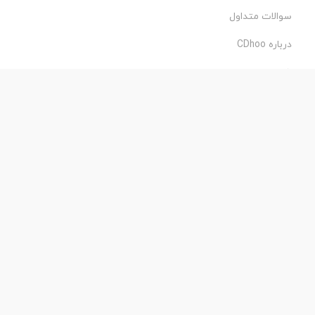
سوالات متداول
درباره CDhoo
شرایط استفاده
حریم خصوصی
طراحی و اجرا:
فروشگاه ساز پروفی