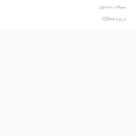
سوالات متداول
درباره CDhoo
شرایط استفاده
حریم خصوصی
طراحی و اجرا:
فروشگاه ساز پروفی