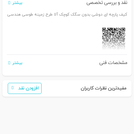
نقد و بررسی تخصصی
بیشتر
کیف پارچه ای دوشی بدون سگک کوچک آلا طرح زمینه طوسی هندسی
اگر برای خرید تمایل به عضویت در سایت ندارید،
مشخصات فنی
بیشتر
فقط کافی است نام محصول
را به سامانه
30007650001082
بفرس
تید
همکاران ما با شما تماس خواهند گرفت
مفیدترین نظرات کاربران
افزودن نقد