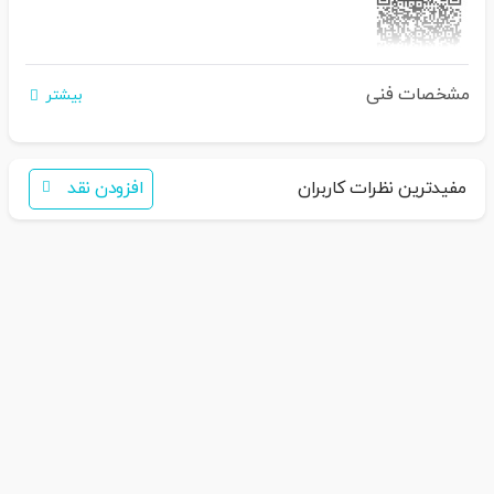
مشخصات فنی
بیشتر
اگر برای خرید تمایل به عضویت در سایت ندارید،
فقط کافی است نام محصول
را به سامانه
30007650001082
بفرس
تید
همکاران ما با شما تماس خواهند گرفت
مفیدترین نظرات کاربران
افزودن نقد