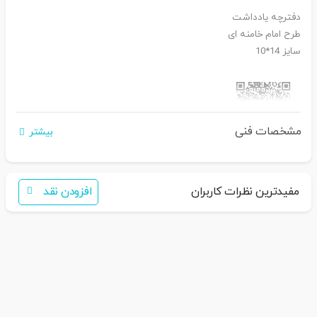
دفترچه یادداشت
طرح امام خامنه ای
سایز 14*10
مشخصات فنی
بیشتر
اگر برای خرید تمایل به عضویت در سایت ندارید،
فقط کافی است نام محصول را به سامانه
30007650001082
بفرستید
همکاران ما با شما تماس خواهند گرفت
مفیدترین نظرات کاربران
افزودن نقد