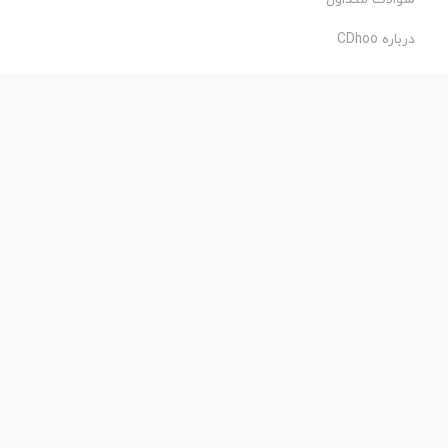
درباره CDhoo
شرایط استفاده
حریم خصوصی
طراحی و اجرا:
فروشگاه ساز پروفی