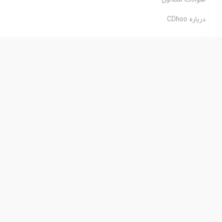
درباره CDhoo
شرایط استفاده
حریم خصوصی
طراحی و اجرا:
فروشگاه ساز پروفی