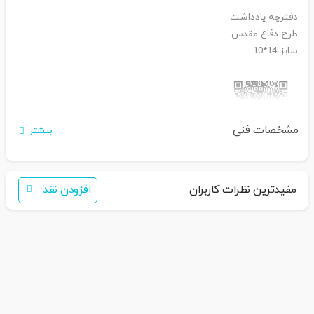
دفترچه یادداشت
طرح دفاع مقدس
سایز 14*10
مشخصات فنی
بیشتر
اگر برای خرید تمایل به عضویت در سایت ندارید،
فقط کافی است نام محصول را به سامانه
30007650001082
بفرستید
همکاران ما با شما تماس خواهند گرفت
مفیدترین نظرات کاربران
افزودن نقد