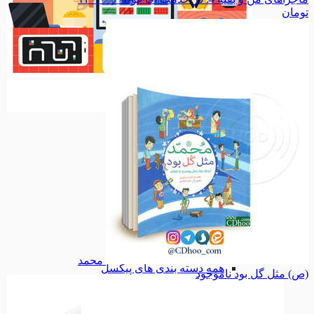
تومان
سرگرمی
سرگرمی
مذهبی
مذهبی
نیایش
نیایش
معصومین
معصومین
امامزادگان
امامزادگان
حدیث
حدیث
اجتماعی
اجتماعی
مناسبت ها
مناسبت ها
شخصیت ها
شخصیت ها
ملی
ملی
فانتزی
فانتزی
محمد
همه دسته بندی های پیکسل
(ص) مثل گل بود
ناموجود