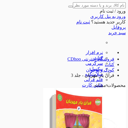
ورود / ثبت نام
ورود به پنل کاربری
کاربر جدید هستید؟
ثبت نام
پروفایل
سبد خرید
نرم افزار
کتاب
فروشگاه اینترنتی CDhoo
سرگرمی
کتاب
پیکسل
کودک و نوجوان
سلامتکده
قرآن یار مهربان - جلد 3
قلم قرآنی
فلش کارت
محصولات مشابه
صنایع دستی
نوشت افزار
لوازم جانبی
شگفت انگیزها
مذهبی
مذهبی