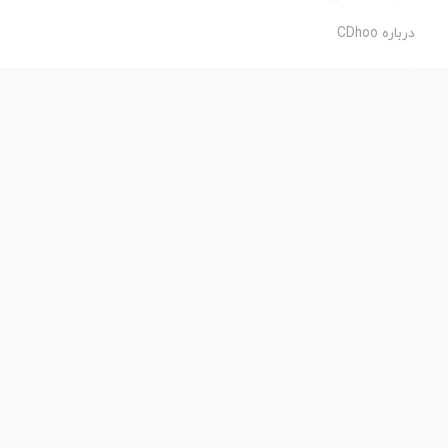
درباره CDhoo
شرایط استفاده
حریم خصوصی
طراحی و اجرا:
فروشگاه ساز پروفی