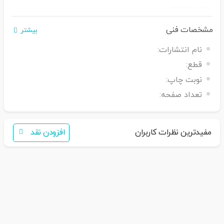
مشخصات فنی
بیشتر
نام انتشارات:
اگر برای خرید تمایل به عضویت در سایت ندارید،
قطع:
فقط کافی است نام محصول
را به سامانه
30007650001082
بفرس
تید
همکاران ما با شما تماس خواهند گرفت
نوبت چاپ:
تعداد صفحه:
مفیدترین نظرات کاربران
افزودن نقد