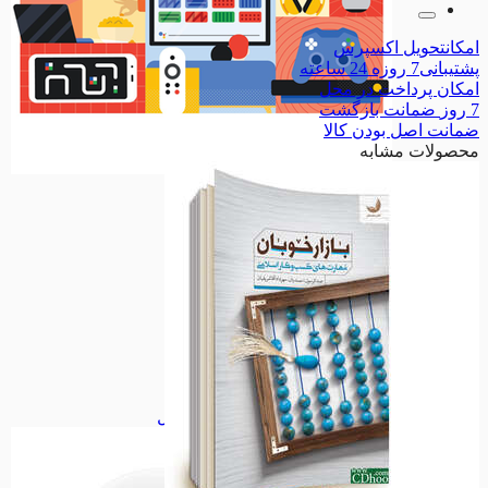
امکان
تحویل اکسپرس
پشتیبانی
7 روزه 24 ساعته
امکان
پرداخت در محل
7 روز
ضمانت بازگشت
ضمانت
اصل بودن کالا
محصولات مشابه
سرگرمی
سرگرمی
مذهبی
مذهبی
نیایش
نیایش
معصومین
معصومین
امامزادگان
امامزادگان
حدیث
حدیث
اجتماعی
اجتماعی
مناسبت ها
مناسبت ها
شخصیت ها
شخصیت ها
ملی
ملی
فانتزی
فانتزی
همه دسته بندی های پیکسل