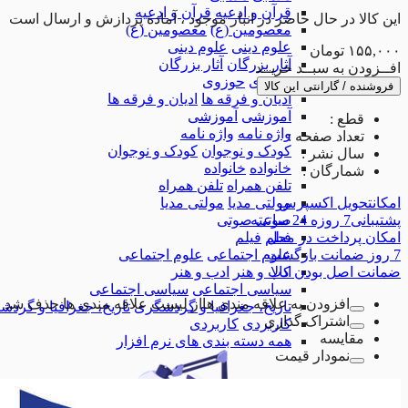
قرآن و ادعیه
قرآن و ادعیه
این کالا در حال حاضر در انبار موجود ، آماده پردازش و ارسال است
معصومین (ع)
معصومین (ع)
علوم دینی
علوم دینی
۱۵۵,۰۰۰
تومان
آثار بزرگان
آثار بزرگان
افــزودن به سبــد خریــد
حوزوی
حوزوی
فروشنده / گارانتی این کالا
ادیان و فرقه ها
ادیان و فرقه ها
آموزشی
آموزشی
قطع :
واژه نامه
واژه نامه
تعداد صفحه :
کودک و نوجوان
کودک و نوجوان
سال نشر :
خانواده
خانواده
شمارگان :
تلفن همراه
تلفن همراه
امکان
تحویل اکسپرس
مولتی مدیا
مولتی مدیا
پشتیبانی
7 روزه 24 ساعته
صوتی
صوتی
امکان
پرداخت در محل
فیلم
فیلم
7 روز
ضمانت بازگشت
علوم اجتماعی
علوم اجتماعی
ضمانت
اصل بودن کالا
ادب و هنر
ادب و هنر
سیاسی اجتماعی
سیاسی اجتماعی
افزودن به علاقه مندی ها
از لیست علاقه مندی ها حذف شد
تاریخ، جغرافیا و گردشگری
تاریخ، جغرافیا و گرد
اشتراک گذاری
کاربردی
کاربردی
مقایسه
همه دسته بندی های نرم افزار
نمودار قیمت