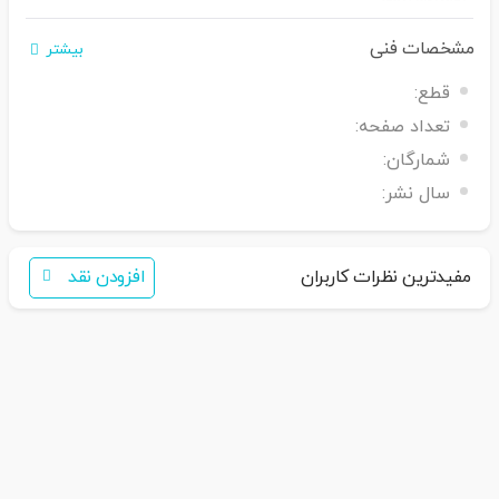
مشخصات فنی
بیشتر
اگر برای خرید تمایل به عضویت در سایت ندارید،
قطع:
فقط کافی است نام محصول
را به سامانه
30007650001082
بفرس
تید
تعداد صفحه:
همکاران ما با شما تماس خواهند گرفت
شمارگان:
سال نشر:
مفیدترین نظرات کاربران
افزودن نقد