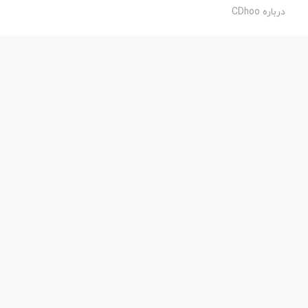
درباره CDhoo
شرایط استفاده
حریم خصوصی
طراحی و اجرا:
فروشگاه ساز پروفی