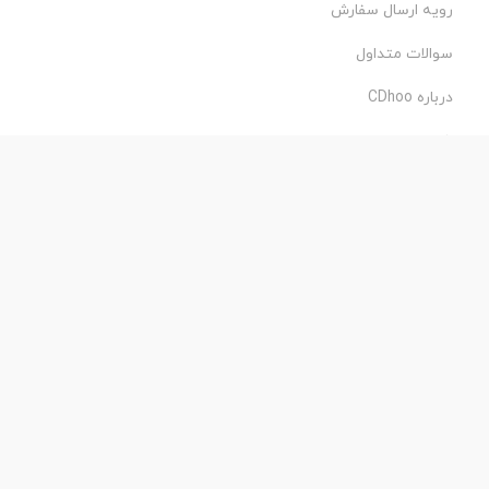
رویه ارسال سفارش
سوالات متداول
درباره CDhoo
شرایط استفاده
حریم خصوصی
طراحی و اجرا:
فروشگاه ساز پروفی