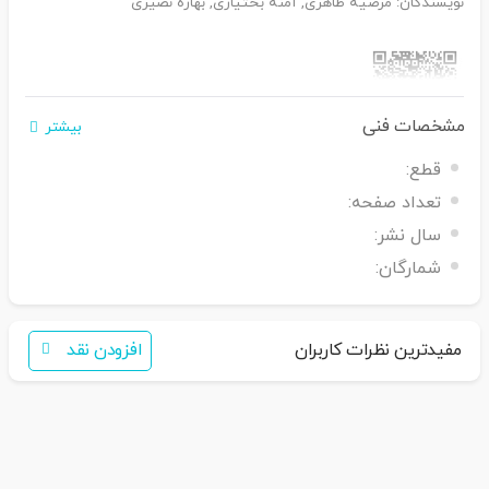
نویسندگان: مرضیه طاهری, آمنه بختیاری, بهاره نصیری
مشخصات فنی
بیشتر
اگر برای خرید تمایل به عضویت در سایت ندارید،
قطع:
فقط کافی است نام محصول را به سامانه
30007650001082
بفرستید
تعداد صفحه:
همکاران ما با شما تماس خواهند گرفت
سال نشر:
شمارگان:
مفیدترین نظرات کاربران
افزودن نقد