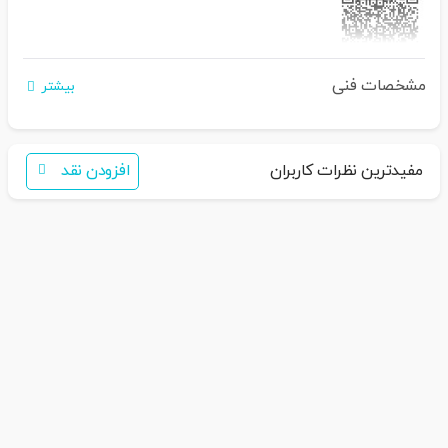
مشخصات فنی
اگر برای خرید تمایل به عضویت در سایت ندارید،
بیشتر
فقط کافی است نام محصول را به سامانه
30007650001082
بفرستید
همکاران ما با شما تماس خواهند گرفت
مفیدترین نظرات کاربران
افزودن نقد