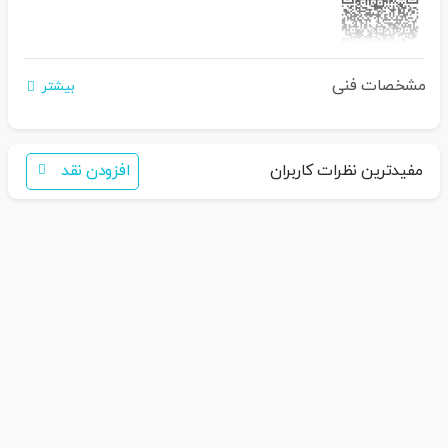
مشخصات فنی
اگر برای خرید تمایل به عضویت در سایت ندارید،
بیشتر
فقط کافی است نام محصول را به سامانه
30007650001082
بفرستید
همکاران ما با شما تماس خواهند گرفت
مفیدترین نظرات کاربران
افزودن نقد