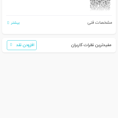
مشخصات فنی
اگر برای خرید تمایل به عضویت در سایت ندارید،
بیشتر
فقط کافی است نام محصول را به سامانه
30007650001082
بفرستید
همکاران ما با شما تماس خواهند گرفت
مفیدترین نظرات کاربران
افزودن نقد