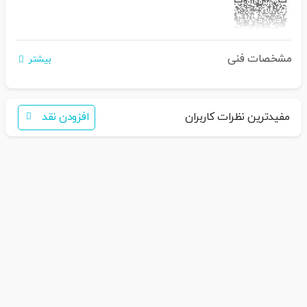
مشخصات فنی
اگر برای خرید تمایل به عضویت در سایت ندارید،
بیشتر
فقط کافی است نام محصول را به سامانه
30007650001082
بفرستید
همکاران ما با شما تماس خواهند گرفت
مفیدترین نظرات کاربران
افزودن نقد