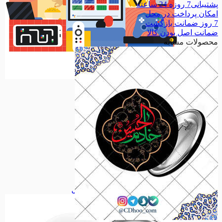
پشتیبانی
7 روزه 24 ساعته
امکان
پرداخت در محل
7 روز
ضمانت بازگشت
ضمانت
اصل بودن کالا
محصولات مشابه
سرگرمی
سرگرمی
مذهبی
مذهبی
نیایش
نیایش
معصومین
معصومین
امامزادگان
امامزادگان
حدیث
حدیث
اجتماعی
اجتماعی
مناسبت ها
مناسبت ها
شخصیت ها
شخصیت ها
ملی
ملی
فانتزی
فانتزی
همه دسته بندی های پیکسل