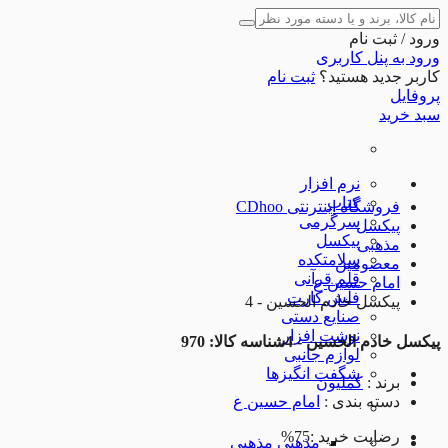
ورود / ثبت نام
ورود به پنل کاربری
کاربر جدید هستید؟
ثبت نام
پروفایل
سبد خرید
نرم افزار
کتاب
فروشگاه اینترنتی CDhoo
سرگرمی
پیکسل
پیکسل
مذهبی
سلامتکده
معصومین
قلم قرآنی
امام حسین ع
فلش کارت
پیکسل خادم الحسین - 4
صنایع دستی
نوشت افزار
پیکسل خادم الحسین - 4
شناسه کالا: 970
لوازم جانبی
شگفت انگیزها
برند
:
کملیون
دسته بندی
:
امام حسین ع
رضایت خرید :
75%
مذهبی
مذهبی