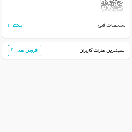
مشخصات فنی
اگر برای خرید تمایل به عضویت در سایت ندارید،
بیشتر
فقط کافی است نام محصول را به سامانه
30007650001082
بفرستید
همکاران ما با شما تماس خواهند گرفت
مفیدترین نظرات کاربران
افزودن نقد