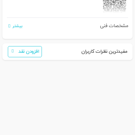
مشخصات فنی
اگر برای خرید تمایل به عضویت در سایت ندارید،
بیشتر
فقط کافی است نام محصول را به سامانه
30007650001082
بفرستید
همکاران ما با شما تماس خواهند گرفت
مفیدترین نظرات کاربران
افزودن نقد