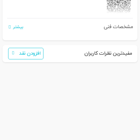
مشخصات فنی
اگر برای خرید تمایل به عضویت در سایت ندارید،
بیشتر
فقط کافی است نام محصول را به سامانه
30007650001082
بفرستید
همکاران ما با شما تماس خواهند گرفت
مفیدترین نظرات کاربران
افزودن نقد