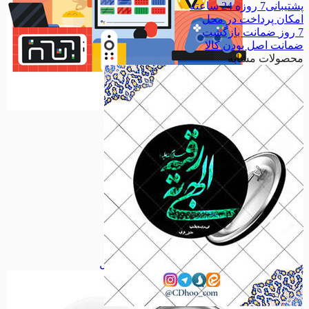
پشتیبانی
7 روزه 24 ساعته
امکان
پرداخت در محل
7 روز
ضمانت بازگشت
ضمانت
اصل بودن کالا
محصولات مشابه
سرگرمی
سرگرمی
مذهبی
مذهبی
نیایش
نیایش
معصومین
معصومین
امامزادگان
امامزادگان
حدیث
حدیث
اجتماعی
اجتماعی
مناسبت ها
مناسبت ها
شخصیت ها
شخصیت ها
ملی
ملی
فانتزی
فانتزی
همه دسته بندی های پیکسل