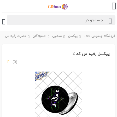
فروشگاه اینترنتی CDhoo
پیکسل
مذهبی
امامزادگان
حضرت رقیه س
پیکسل رقیه س کد 2
(0)