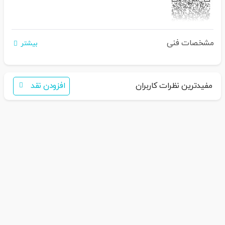
مشخصات فنی
اگر برای خرید تمایل به عضویت در سایت ندارید،
بیشتر
فقط کافی است نام محصول را به سامانه
30007650001082
بفرستید
همکاران ما با شما تماس خواهند گرفت
مفیدترین نظرات کاربران
افزودن نقد