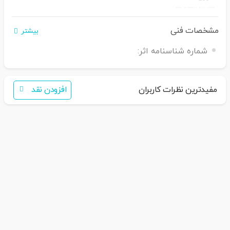
مشخصات فنی
بیشتر
شماره شناسنامه اثر:
اگر برای خرید تمایل به عضویت در سایت ندارید،
فقط کافی است نام محصول
را به سامانه
30007650001082
بفرس
تید
همکاران ما با شما تماس خواهند گرفت
مفیدترین نظرات کاربران
افزودن نقد