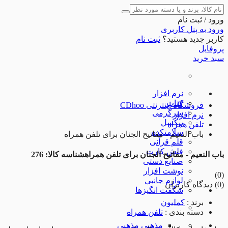
ورود / ثبت نام
ورود به پنل کاربری
کاربر جدید هستید؟
ثبت نام
پروفایل
سبد خرید
نرم افزار
کتاب
فروشگاه اینترنتی CDhoo
سرگرمی
نرم افزار
پیکسل
تلفن همراه
سلامتکده
باب النعیم - مفاتیح الجنان برای تلفن همراه
قلم قرآنی
فلش کارت
باب النعیم - مفاتیح الجنان برای تلفن همراه
شناسه کالا: 276
صنایع دستی
نوشت افزار
(0)
لوازم جانبی
(0) دیدگاه کاربران
شگفت انگیزها
برند
:
کملیون
دسته بندی
:
تلفن همراه
مذهبی
مذهبی