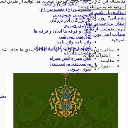
متاسفانه این کالا در حال حاضر موجود نیست. می توانید از طریق لیس
قرآن و ادعیه
قرآن و ادعیه
موجود شد به من اطلاع بده
معصومین (ع)
معصومین (ع)
امکان
تحویل اکسپرس
علوم دینی
علوم دینی
پشتیبانی
7 روزه 24 ساعته
آثار بزرگان
آثار بزرگان
امکان
پرداخت در محل
حوزوی
حوزوی
7 روز
ضمانت بازگشت
ادیان و فرقه ها
ادیان و فرقه ها
ضمانت
اصل بودن کالا
آموزشی
آموزشی
ناموجود
واژه نامه
واژه نامه
کودک و نوجوان
کودک و نوجوان
افزودن به علاقه مندی ها
از لیست علاقه مندی ها حذف شد
خانواده
خانواده
اشتراک گذاری
تلفن همراه
تلفن همراه
مقایسه
مولتی مدیا
مولتی مدیا
نمودار قیمت
صوتی
صوتی
فیلم
فیلم
علوم اجتماعی
علوم اجتماعی
ادب و هنر
ادب و هنر
سیاسی اجتماعی
سیاسی اجتماعی
تاریخ، جغرافیا و گردشگری
تاریخ، جغرافیا و گرد
کاربردی
کاربردی
همه دسته بندی های نرم افزار