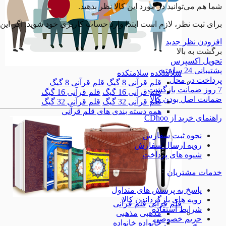
شما هم می‌توانید در مورد این کالا نظر بدهید.
برای ثبت نظر، لازم است ابتدا وارد حساب کاربری خود شوید. اگر این
افزودن نظر جدید
برگشت به بالا
تحویل اکسپرس
پشتیبانی 24 ساعته
سلامتکده
سلامتکده
پرداخت در محل
قلم قرآنی 8 گیگ
قلم قرآنی 8 گیگ
7 روز ضمانت بازگشت
قلم قرآنی 16 گیگ
قلم قرآنی 16 گیگ
ضمانت اصل بودن کالا
قلم قرآنی 32 گیگ
قلم قرآنی 32 گیگ
همه دسته بندی های قلم قرآنی
راهنمای خرید از CDhoo
نحوه ثبت سفارش
رویه ارسال سفارش
شیوه های پرداخت
خدمات مشتریان
پاسخ به پرسش های متداول
رویه های بازگرداندن کالا
قلم قرآنی
قلم قرآنی
شرایط استفاده
مذهبی
مذهبی
حریم خصوصی
خانواده
خانواده