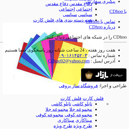
پیگیری سفارش
دفاع مقدس
دفاع مقدس
اجتماعی
اجتماعی
با CDhoo
سیاسی
سیاسی
همه دسته بندی های فلش کارت
تماس با CDhoo
درباره CDhoo
CDhoo را در شبکه های اجتماعی دنبال کنید:
هفت روز هفته ، 24 ساعت شبانه روز پاسخگوی شما هستیم
شماره تماس :
۰۹۰۱۶۱۴۵۲۰۳
آدرس ایمیل :
Cdhoo92@yahoo.com
طراحی و اجرا:
فروشگاه ساز پروفی
فلش کارت
فلش کارت
تابلو کاشی
تابلو کاشی
مجموعه جلا
مجموعه جلا
مجموعه کوفی
مجموعه کوفی
میناکاری
میناکاری
طرح ویژه
طرح ویژه