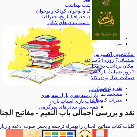
بهداشت
بهداشت
کودک و نوجوان
کودک و نوجوان
تاریخ، جغرافیا
تاریخ، جغرافیا
همه دسته بندی های کتاب
امکان
تحویل اکسپرس
پشتیبانی
7 روزه 24 ساعته
امکان
پرداخت در محل
7 روز
ضمانت بازگشت
ضمانت
اصل بودن کالا
نقد و بررسی
کتاب
کتاب
مشخصات
پازل سه بعدی
پازل سه بعدی
نظرات کاربران
اسباب بازی
اسباب بازی
همه دسته بندی های سرگرمی
نقد و بررسی اجمالی
باب النعیم - مفاتیح الجن
کلیات کتاب مفاتیح الجنان را بهمراه ترجمه و پخش صوت ادعیه و زیار