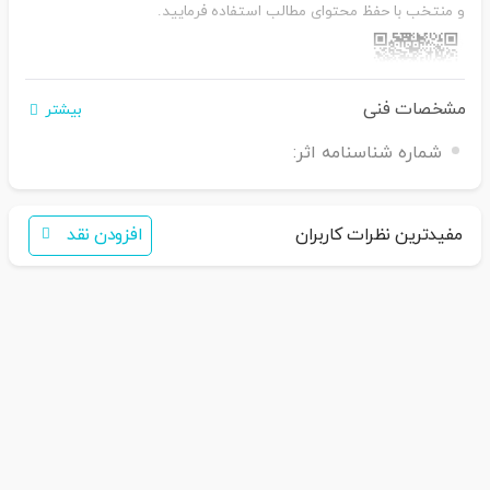
و منتخب با حفظ محتوای مطالب استفاده فرمایید.
مشخصات فنی
بیشتر
اگر برای خرید تمایل به عضویت در سایت ندارید،
شماره شناسنامه اثر:
فقط کافی است نام محصول
را به سامانه
30007650001082
بفرس
تید
همکاران ما با شما تماس خواهند گرفت
مفیدترین نظرات کاربران
افزودن نقد