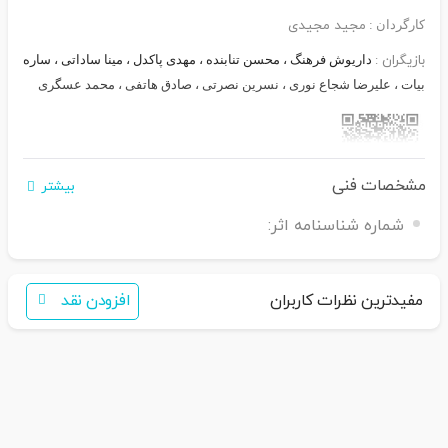
مجید مجیدی
کارگردان :
بازیگران :
داریوش فرهنگ ، محسن تنابنده ، مهدی پاکدل ، مینا ساداتی ، ساره
بیات ، علیرضا شجاع نوری ، نسرین نصرتی ، صادق هاتفی ، محمد عسگری
مشخصات فنی
بیشتر
اگر برای خرید تمایل به عضویت در سایت ندارید،
شماره شناسنامه اثر:
فقط کافی است نام محصول
را به سامانه
30007650001082
بفرس
تید
همکاران ما با شما تماس خواهند گرفت
مفیدترین نظرات کاربران
افزودن نقد