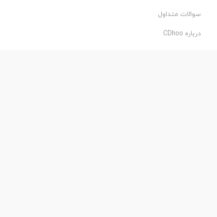
سوالات متداول
درباره CDhoo
شرایط استفاده
حریم خصوصی
طراحی و اجرا:
فروشگاه ساز پروفی