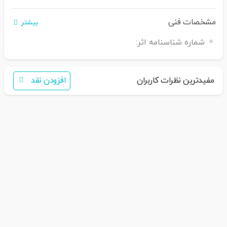
مشخصات فنی
بیشتر
شماره شناسنامه اثر:
اگر برای خرید تمایل به عضویت در سایت ندارید،
فقط کافی است نام محصول
را به سامانه
30007650001082
بفرس
تید
همکاران ما با شما تماس خواهند گرفت
مفیدترین نظرات کاربران
افزودن نقد