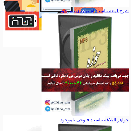
شرح لمعه - استاد اشتهاردی
ناموجود
سرگرمی
سرگرمی
مذهبی
مذهبی
نیایش
نیایش
معصومین
معصومین
امامزادگان
امامزادگان
حدیث
حدیث
اجتماعی
اجتماعی
مناسبت ها
مناسبت ها
شخصیت ها
شخصیت ها
ملی
ملی
فانتزی
فانتزی
همه دسته بندی های پیکسل
جواهر البلاغه - استاد فتوحی
ناموجود