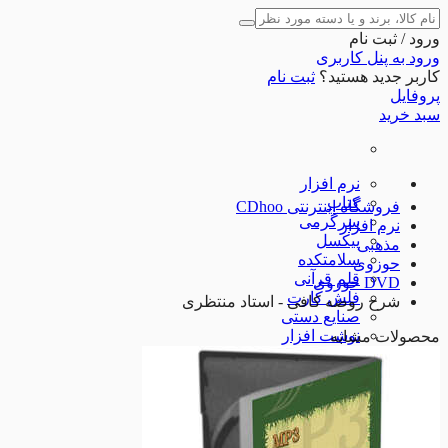
ورود / ثبت نام
ورود به پنل کاربری
کاربر جدید هستید؟
ثبت نام
پروفایل
سبد خرید
نرم افزار
کتاب
فروشگاه اینترنتی CDhoo
سرگرمی
نرم افزار
پیکسل
مذهبی
سلامتکده
حوزوی
قلم قرآنی
DVD حوزوی
فلش کارت
شرح روضه کافی - استاد منتظری
صنایع دستی
نوشت افزار
محصولات مشابه
لوازم جانبی
شگفت انگیزها
مذهبی
مذهبی