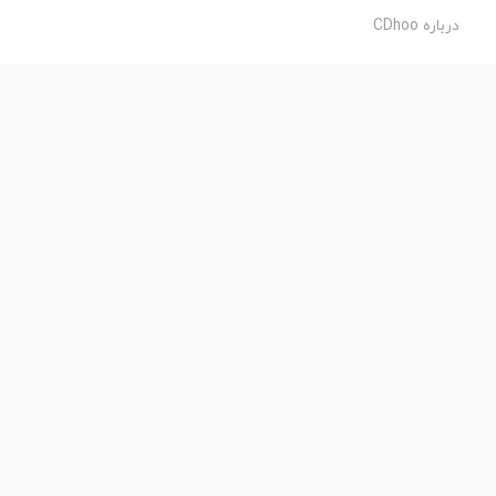
درباره CDhoo
شرایط استفاده
حریم خصوصی
طراحی و اجرا:
فروشگاه ساز پروفی