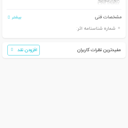
مشخصات فنی
بیشتر
اگر برای خرید تمایل به عضویت در سایت ندارید،
شماره شناسنامه اثر:
فقط کافی است نام محصول را به سامانه 30007650001082
بفرستید
همکاران ما با شما تماس خواهند گرفت
مفیدترین نظرات کاربران
افزودن نقد