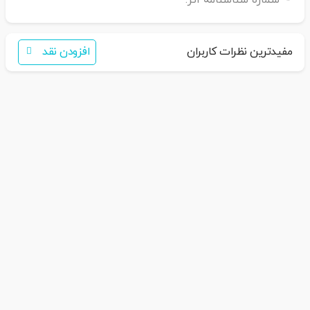
شماره شناسنامه اثر:
اگر برای خرید تمایل به عضویت در سایت ندارید،
فقط کافی است نام محصول را به سامانه
30007650001082
بفرستید
همکاران ما با شما تماس خواهند گرفت
مفیدترین نظرات کاربران
افزودن نقد