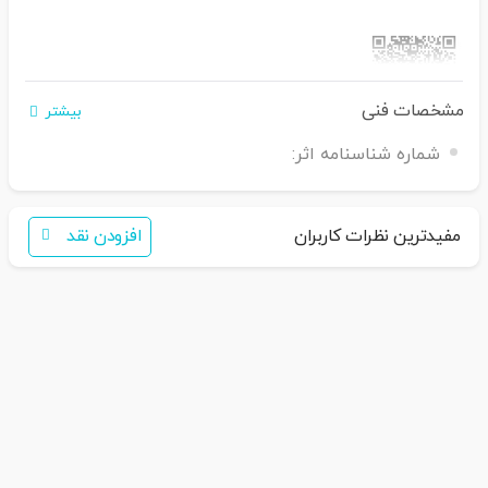
مشخصات فنی
بیشتر
اگر برای خرید تمایل به عضویت در سایت ندارید،
شماره شناسنامه اثر:
فقط کافی است نام محصول
را به سامانه
30007650001082
بفرس
تید
همکاران ما با شما تماس خواهند گرفت
مفیدترین نظرات کاربران
افزودن نقد