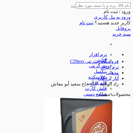
ورود / ثبت نام
ورود به پنل کاربری
کاربر جدید هستید؟
ثبت نام
پروفایل
سبد خرید
نرم افزار
کتاب
فروشگاه اینترنتی CDhoo
سرگرمی
نرم افزار
پیکسل
مذهبی
سلامتکده
آثار بزرگان
قلم قرآنی
زاد الولایه - آثار حاج سعید أبو معاش
فلش کارت
صنایع دستی
محصولات مشابه
نوشت افزار
لوازم جانبی
شگفت انگیزها
مذهبی
مذهبی