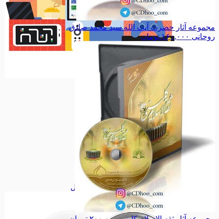
مجموعه آثار حضرت آیت الله سید محمد صادق
روحانی
۱۶۰,۰۰۰
تومان
سرگرمی
سرگرمی
مذهبی
مذهبی
نیایش
نیایش
معصومین
معصومین
امامزادگان
امامزادگان
حدیث
حدیث
اجتماعی
اجتماعی
مناسبت ها
مناسبت ها
شخصیت ها
شخصیت ها
ملی
ملی
فانتزی
فانتزی
همه دسته بندی های پیکسل
مجموعه آثار ثقه الاسلام کلینی
۲۰۰,۰۰۰
تومان