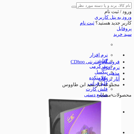
ورود / ثبت نام
ورود به پنل کاربری
کاربر جدید هستید؟
ثبت نام
پروفایل
سبد خرید
نرم افزار
کتاب
فروشگاه اینترنتی CDhoo
سرگرمی
نرم افزار
پیکسل
مذهبی
سلامتکده
آثار بزرگان
قلم قرآنی
مجموعه آثار سید ابن طاووس
فلش کارت
صنایع دستی
محصولات مشابه
نوشت افزار
لوازم جانبی
شگفت انگیزها
مذهبی
مذهبی