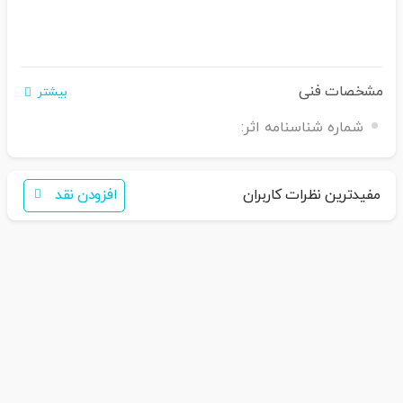
مشخصات فنی
بیشتر
شماره شناسنامه اثر:
اگر برای خرید تمایل به عضویت در سایت ندارید،
فقط کافی است نام محصول را به سامانه
30007650001082
بفرستید
مفیدترین نظرات کاربران
افزودن نقد
همکاران ما با شما تماس خواهند گرفت