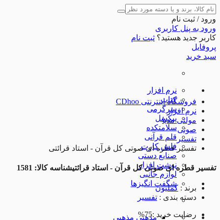
ورود / ثبت نام
ورود به پنل کاربری
کاربر جدید هستید؟
ثبت نام
پروفایل
سبد خرید
نرم افزار
کتاب
فروشگاه اینترنتی CDhoo
سرگرمی
نرم افزار
پیکسل
مولتی مدیا
سلامتکده
صوتی
قلم قرآنی
تفسیر
فلش کارت
تفسیر قطره ای صوتی کل قرآن - استاد قرائتی
صنایع دستی
نوشت افزار
تفسیر قطره ای صوتی کل قرآن - استاد قرائتی
شناسه کالا: 1581
لوازم جانبی
شگفت انگیزها
برند
:
کملیون
دسته بندی
:
تفسیر
رضایت خرید :
75%
مذهبی
مذهبی