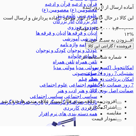
قرآن و ادعیه
قرآن و ادعیه
آماده
ارسال
از
0
روز آینده
معصومین (ع)
معصومین (ع)
علوم دینی
علوم دینی
این کالا در حال حاضر در انبار موجود ، آماده پردازش و ارسال است
آثار بزرگان
آثار بزرگان
حوزوی
حوزوی
۱,۳۰۰,۰۰۰
۱,۱۵۰,۰۰۰
تومان
ادیان و فرقه ها
ادیان و فرقه ها
۱۲
%
آموزشی
آموزشی
افــزودن به سبــد خریــد
واژه نامه
واژه نامه
فروشنده / گارانتی این کالا
کودک و نوجوان
کودک و نوجوان
خانواده
خانواده
شماره شناسنامه اثر :
تلفن همراه
تلفن همراه
امکان
تحویل اکسپرس
مولتی مدیا
مولتی مدیا
پشتیبانی
7 روزه 24 ساعته
صوتی
صوتی
امکان
پرداخت در محل
فیلم
فیلم
7 روز
ضمانت بازگشت
علوم اجتماعی
علوم اجتماعی
ضمانت
اصل بودن کالا
ادب و هنر
ادب و هنر
سیاسی اجتماعی
سیاسی اجتماعی
افزودن به علاقه مندی ها
از لیست علاقه مندی ها حذف شد
تاریخ، جغرافیا و گردشگری
تاریخ، جغرافیا و گرد
اشتراک گذاری
کاربردی
کاربردی
مقایسه
همه دسته بندی های نرم افزار
نمودار قیمت