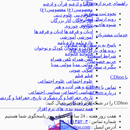
راهنمای خرید از CDhoo
قرآن و ادعیه
قرآن و ادعیه
معصومین (ع)
معصومین (ع)
نحوه ثبت سفارش
علوم دینی
علوم دینی
رویه ارسال سفارش
آثار بزرگان
آثار بزرگان
شیوه های پرداخت
حوزوی
حوزوی
ادیان و فرقه ها
ادیان و فرقه ها
خدمات مشتریان
آموزشی
آموزشی
واژه نامه
واژه نامه
پاسخ به پرسش های متداول
کودک و نوجوان
کودک و نوجوان
رویه های بازگرداندن کالا
خانواده
خانواده
شرایط استفاده
تلفن همراه
تلفن همراه
حریم خصوصی
مولتی مدیا
مولتی مدیا
پیگیری سفارش
صوتی
صوتی
فیلم
فیلم
با CDhoo
علوم اجتماعی
علوم اجتماعی
ادب و هنر
ادب و هنر
تماس با CDhoo
سیاسی اجتماعی
سیاسی اجتماعی
درباره CDhoo
تاریخ، جغرافیا و گردشگری
تاریخ، جغرافیا و گرد
CDhoo را در شبکه های اجتماعی دنبال کنید:
کاربردی
کاربردی
همه دسته بندی های نرم افزار
هفت روز هفته ، 24 ساعت شبانه روز پاسخگوی شما هستیم
شماره تماس :
۰۹۰۱۶۱۴۵۲۰۳
آدرس ایمیل :
Cdhoo92@yahoo.com