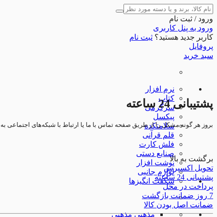
ورود / ثبت نام
ورود به پنل کاربری
کاربر جدید هستید؟
ثبت نام
پروفایل
سبد خرید
نرم افزار
کتاب
پشتیبانی 24 ساعته
سرگرمی
پیکسل
بروز هر گونه مشکل را از طریق صفحه تماس با ما یا ارتباط با شبکه‌های اجتماعی به تیم CDhoo اطلاع د
سلامتکده
قلم قرآنی
فلش کارت
صنایع دستی
برگشت به بالا
نوشت افزار
تحویل اکسپرس
لوازم جانبی
پشتیبانی 24 ساعته
شگفت انگیزها
پرداخت در محل
7 روز ضمانت بازگشت
ضمانت اصل بودن کالا
مذهبی
مذهبی