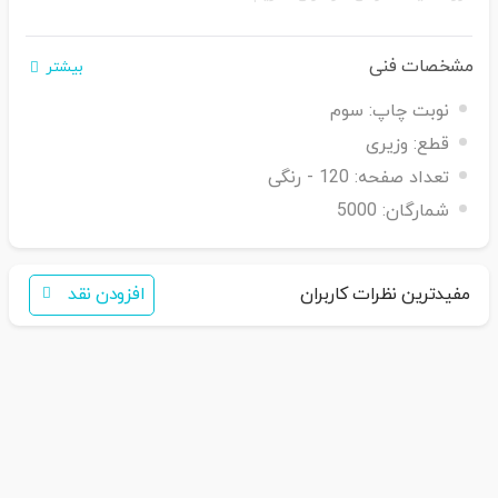
مشخصات فنی
بیشتر
نوبت چاپ:
سوم
قطع:
وزیری
اگر برای خرید تمایل به عضویت در سایت ندارید،
تعداد صفحه:
120 - رنگی
فقط کافی است نام محصول را به سامانه
30007650001082
بفرستید
شمارگان:
5000
همکاران ما با شما تماس خواهند گرفت
مفیدترین نظرات کاربران
افزودن نقد