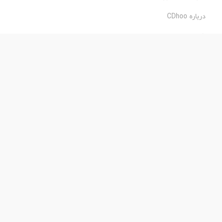
درباره CDhoo
شرایط استفاده
حریم خصوصی
طراحی و اجرا:
فروشگاه ساز پروفی