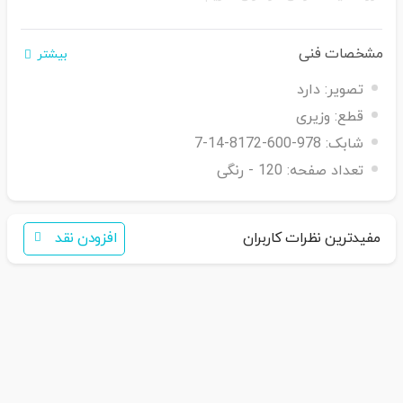
مشخصات فنی
بیشتر
تصویر:
دارد
قطع:
وزیری
اگر برای خرید تمایل به عضویت در سایت ندارید،
شابک:
978-600-8172-14-7
فقط کافی است نام محصول را به سامانه
30007650001082
بفرستید
تعداد صفحه:
120 - رنگی
همکاران ما با شما تماس خواهند گرفت
مفیدترین نظرات کاربران
افزودن نقد