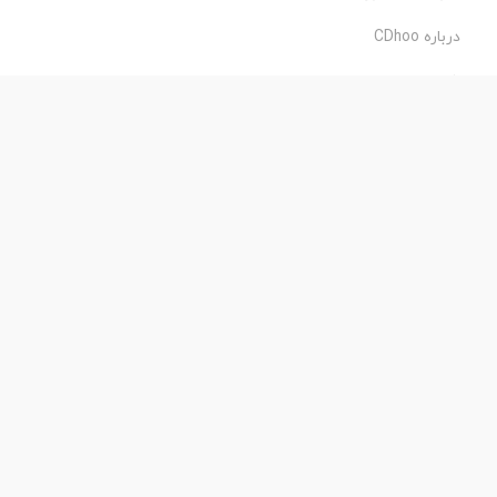
درباره CDhoo
شرایط استفاده
حریم خصوصی
طراحی و اجرا:
فروشگاه ساز پروفی