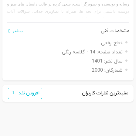
رسانه و نویسنده و تصویرگر است، سعی کرده در قالب داستان های طنز و
دوست داشتنی برای بچه ها، همراه با تصاویری جذاب، سوالات آداب
استفاده صحیح از رسانه را پاسخ دهد.
نویسنده: بنفشه رسولیان
مشخصات فنی
بیشتر
تصویرگر: مرضیه قائدی
قطع:
رقعی
تعداد صفحه:
14 - گلاسه رنگی
سال نشر:
1401
شمارگان:
2000
اگر برای خرید تمایل به عضویت در سایت ندارید،
فقط کافی است نام محصول را به سامانه
30007650001082
بفرستید
مفیدترین نظرات کاربران
همکاران ما با شما تماس خواهند گرفت
افزودن نقد