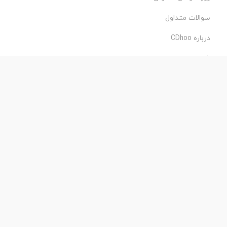
سوالات متداول
درباره CDhoo
شرایط استفاده
حریم خصوصی
طراحی و اجرا:
فروشگاه ساز پروفی