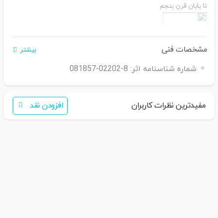
تا پایان قرن پنجم
مشخصات فنی
بیشتر
اگر برای خرید تمایل به عضویت در سایت ندارید،
شماره شناسنامه اثر:
8-02202-081857
فقط کافی است نام محصول را به سامانه
30007650001082
بفرستید
مفیدترین نظرات کاربران
افزودن نقد