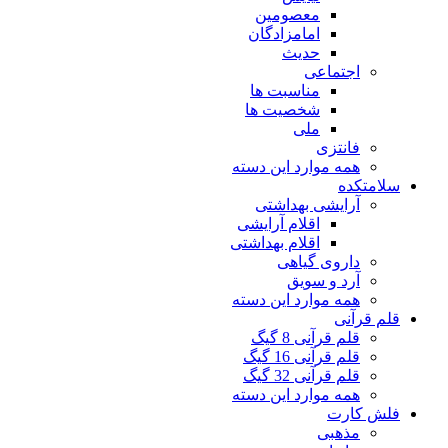
معصومین
امامزادگان
حدیث
اجتماعی
مناسبت ها
شخصیت ها
ملی
فانتزی
همه موارد این دسته
سلامتکده
آرایشی بهداشتی
اقلام آرایشی
اقلام بهداشتی
داروی گیاهی
آرد و سویق
همه موارد این دسته
قلم قرآنی
قلم قرآنی 8 گیگ
قلم قرآنی 16 گیگ
قلم قرآنی 32 گیگ
همه موارد این دسته
فلش کارت
مذهبی