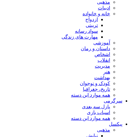
مذهبی
ادبیات
خانه و خانواده
ازدواج
تربیتی
سواد رسانه
مهارت های زندگی
آموزشی
داستان و رمان
اشخاص
انقلاب
مدیریت
هنر
بهداشت
کودک و نوجوان
تاریخ، جغرافیا
همه موارد این دسته
سرگرمی
پازل سه بعدی
اسباب بازی
همه موارد این دسته
پیکسل
مذهبی
نیایش