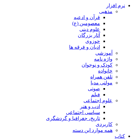
نرم افزار
مذهبی
قرآن و ادعیه
معصومین (ع)
علوم دینی
آثار بزرگان
حوزوی
ادیان و فرقه ها
آموزشی
واژه نامه
کودک و نوجوان
خانواده
تلفن همراه
مولتی مدیا
صوتی
فیلم
علوم اجتماعی
ادب و هنر
سیاسی اجتماعی
تاریخ، جغرافیا و گردشگری
کاربردی
همه موارد این دسته
کتاب