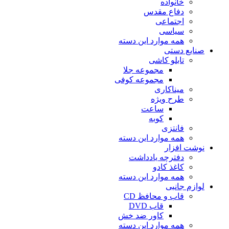
خانواده
دفاع مقدس
اجتماعی
سیاسی
همه موارد این دسته
صنایع دستی
تابلو کاشی
مجموعه جلا
مجموعه کوفی
میناکاری
طرح ویژه
ساعت
کوبه
فانتزی
همه موارد این دسته
نوشت افزار
دفترچه یادداشت
کاغذ کادو
همه موارد این دسته
لوازم جانبی
قاب و محافظ CD
قاب DVD
کاور ضد خش
همه موارد این دسته