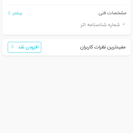
مشخصات فنی
بیشتر
اگر برای خرید تمایل به عضویت در سایت ندارید،
شماره شناسنامه اثر:
فقط کافی است نام محصول
را به سامانه
30007650001082
بفرس
تید
همکاران ما با شما تماس خواهند گرفت
مفیدترین نظرات کاربران
افزودن نقد