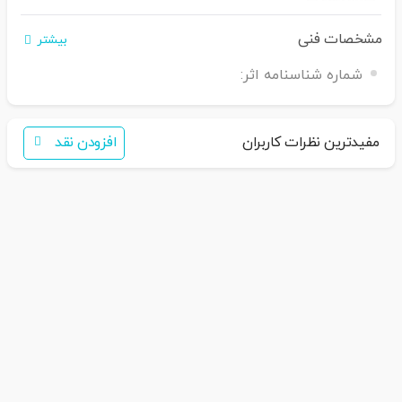
مشخصات فنی
بیشتر
شماره شناسنامه اثر:
اگر برای خرید تمایل به عضویت در سایت ندارید،
فقط کافی است نام محصول
را به سامانه
30007650001082
بفرس
تید
همکاران ما با شما تماس خواهند گرفت
مفیدترین نظرات کاربران
افزودن نقد